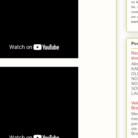
no l
Se, 
cont
em c
tele
Pos
Res
dos
Ali
KA
OL
NO
NO
SO
LA
Vel
Bri
Meu
mes
par
via
Bri