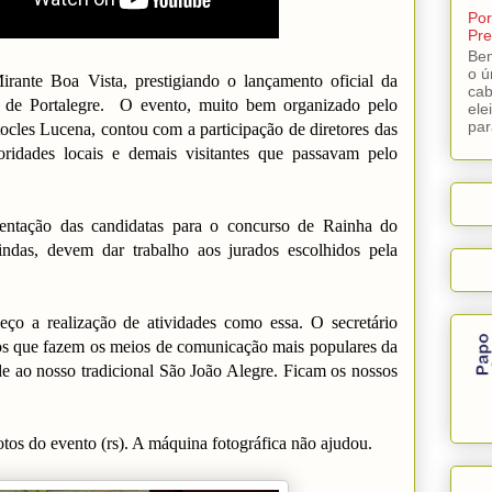
Por
Pre
Bem
o ú
Mirante Boa Vista, prestigiando o lançamento oficial da
cab
de Portalegre. O evento, muito bem organizado pelo
ele
par
tocles Lucena, contou com a participação de diretores das
oridades locais e demais visitantes que passavam pelo
sentação das candidatas para o concurso de Rainha do
indas, devem dar trabalho aos jurados escolhidos pela
heço a realização de atividades como essa. O secretário
os que fazem os meios de comunicação mais populares da
ade ao nosso tradicional São João Alegre. Ficam os nossos
tos do evento (rs). A máquina fotográfica não ajudou.