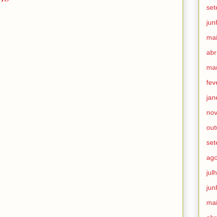
se
jun
ma
abr
ma
fev
jan
no
out
se
ago
jul
jun
ma