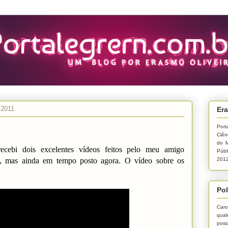
 2011
Era
Port
Ciên
do M
ecebi dois excelentes vídeos feitos pelo meu amigo
Públ
, mas ainda em tempo posto agora. O vídeo sobre os
2012
Pol
Caro
qual
post