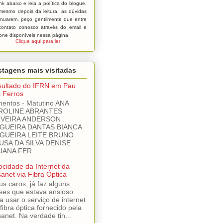
ink abaixo e leia a política do blogue.
mesmo depois da leitura, as dúvidas
inuarem, peço gentilmente que entre
ontato conosco através do email e
fone disponíveis nessa página.
Clique aqui para ler
tagens mais visitadas
ultado do IFRN em Pau
 Ferros
mentos - Matutino ANA
ROLINE ABRANTES
IVEIRA ANDERSON
GUEIRA DANTAS BIANCA
GUEIRA LEITE BRUNO
USA DA SILVA DENISE
UANA FER...
ocidade da Internet da
sanet via Fibra Óptica
s caros, já faz alguns
es que estava ansioso
a usar o serviço de internet
 fibra óptica fornecido pela
sanet. Na verdade tin...