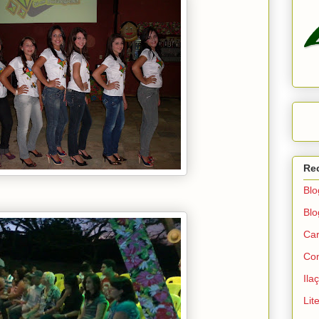
Re
Blo
Blo
Car
Con
Ila
Lit