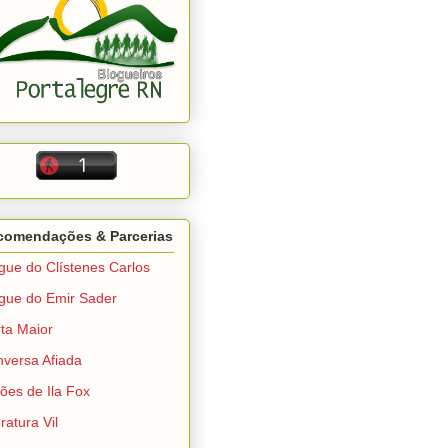
comendações & Parcerias
gue do Clístenes Carlos
gue do Emir Sader
ta Maior
versa Afiada
ções de Ila Fox
eratura Vil