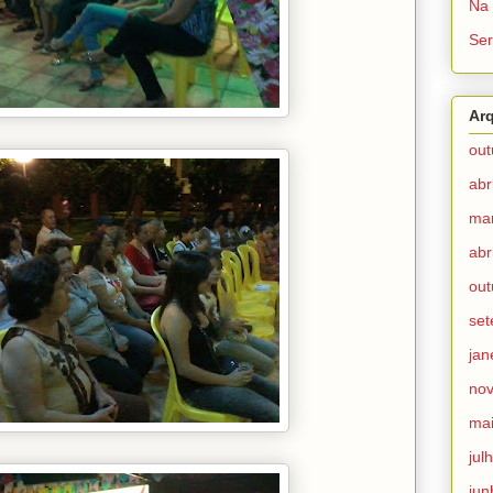
Na 
Ser
Ar
out
abr
ma
abr
out
se
jan
no
ma
jul
jun