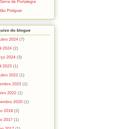
Serra de Portalegre
tão Potiguar
quivo do blogue
ubro 2024
(7)
il 2024
(2)
rço 2024
(3)
il 2023
(1)
ubro 2022
(1)
tembro 2022
(1)
eiro 2022
(1)
vembro 2020
(1)
io 2018
(2)
ho 2017
(1)
ho 2017
(1)