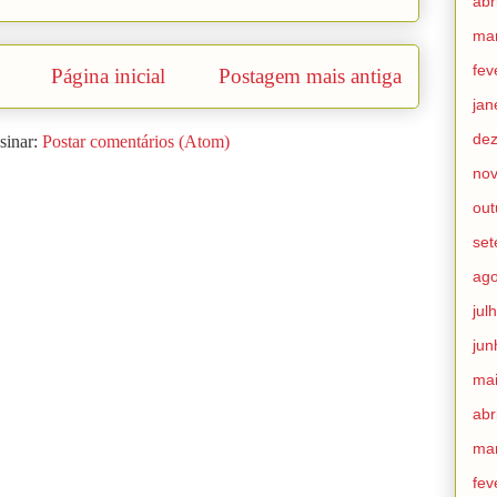
abr
ma
fev
Página inicial
Postagem mais antiga
jan
de
sinar:
Postar comentários (Atom)
no
out
set
ago
jul
jun
mai
abr
ma
fev