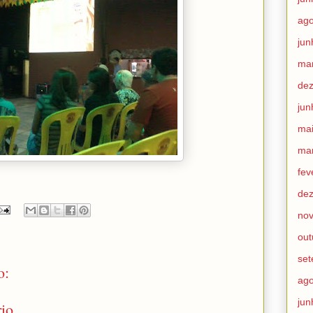
ago
jun
ma
de
jun
ma
ma
fev
de
no
out
se
o:
ago
jun
io