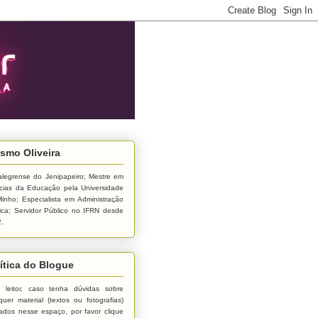
smo Oliveira
alegrense do Jenipapeiro; Mestre em
cias da Educação pela Universidade
inho; Especialista em Administração
ica; Servidor Público no IFRN desde
.
ítica do Blogue
 leitor, caso tenha dúvidas sobre
quer material (textos ou fotografias)
ados nesse espaço, por favor clique