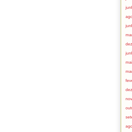
jun
ago
jun
ma
de
jun
ma
ma
fev
de
no
out
se
ago