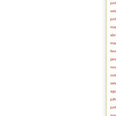
jun
se
jun
ma
abr
ma
fev
jan
no
out
se
ago
jul
jun
ma