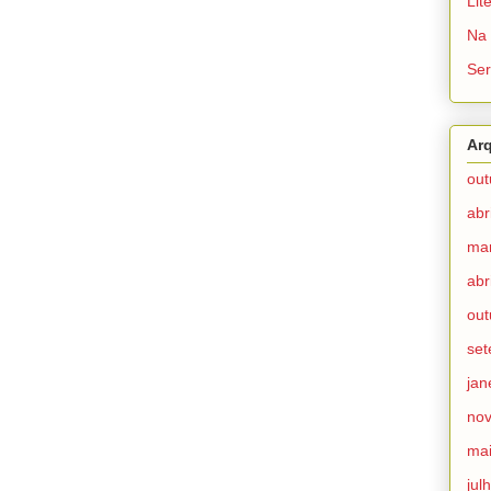
Lit
Na 
Ser
Ar
out
abr
ma
abr
out
se
jan
no
ma
jul