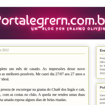
de 2012
Era
Port
Ciên
do M
pleto um mês de casado. As impressões desse novo
Públ
as melhores possíveis. Me casei dia 27/07 aos 27 anos a
2012
 ideal.
Pol
 proeza de escorregar na grama do Chalé dos Ingás e cair,
 com as costas no chão. A queda me rendeu umas duas
Caro
qual
a amada esposa alguns dias de belas risadas.
post