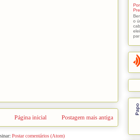
Por
Pre
Bem
o ú
cab
ele
par
Página inicial
Postagem mais antiga
sinar:
Postar comentários (Atom)