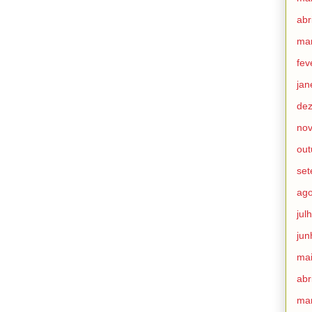
abr
ma
fev
jan
de
no
out
set
ago
jul
jun
mai
abr
ma