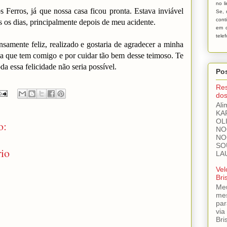
no l
Ferros, já que nossa casa ficou pronta. Estava inviável
Se, 
cont
s os dias, principalmente depois de meu acidente.
em c
tele
nsamente feliz, realizado e gostaria de agradecer a minha
a que tem comigo e por cuidar tão bem desse teimoso. Te
 essa felicidade não seria possível.
Pos
Res
dos
Ali
KA
OL
o:
NO
NO
SO
io
LA
Vel
Bri
Meu
mes
par
via
Bri