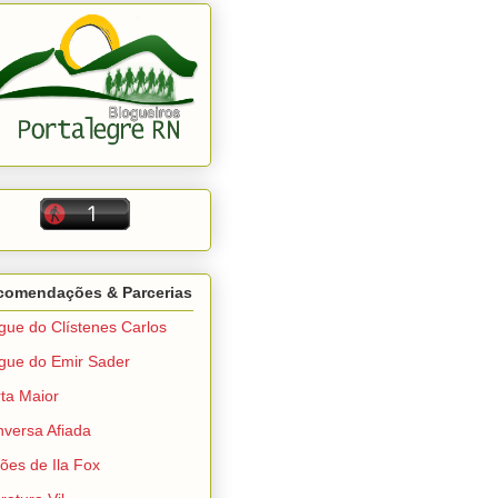
comendações & Parcerias
gue do Clístenes Carlos
gue do Emir Sader
ta Maior
versa Afiada
ções de Ila Fox