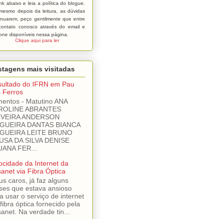
ink abaixo e leia a política do blogue.
mesmo depois da leitura, as dúvidas
inuarem, peço gentilmente que entre
ontato conosco através do email e
fone disponíveis nessa página.
Clique aqui para ler
tagens mais visitadas
ultado do IFRN em Pau
 Ferros
mentos - Matutino ANA
ROLINE ABRANTES
IVEIRA ANDERSON
GUEIRA DANTAS BIANCA
GUEIRA LEITE BRUNO
USA DA SILVA DENISE
UANA FER...
ocidade da Internet da
sanet via Fibra Óptica
s caros, já faz alguns
es que estava ansioso
a usar o serviço de internet
 fibra óptica fornecido pela
sanet. Na verdade tin...