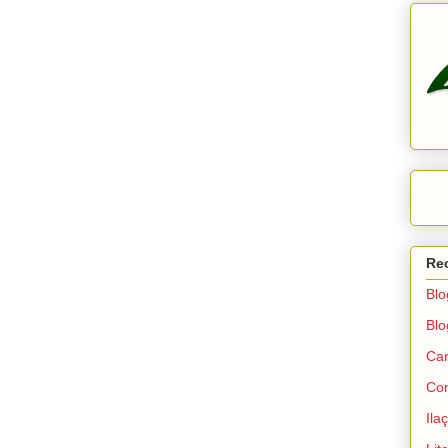
Re
Blo
Blo
Car
Con
Ila