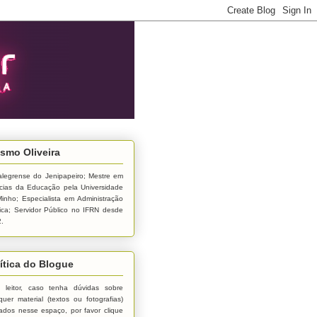
smo Oliveira
alegrense do Jenipapeiro; Mestre em
cias da Educação pela Universidade
inho; Especialista em Administração
ica; Servidor Público no IFRN desde
.
ítica do Blogue
 leitor, caso tenha dúvidas sobre
quer material (textos ou fotografias)
ados nesse espaço, por favor clique