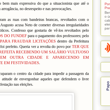
 bem mais expressiva do que a situacionista que até o
Por
Pre
arrogância, no desrespeito e nas provocações.
Bem
o ú
aram as ruas com bandeiras brancas, revoltados com o
cab
ele
 Augusto acusa Neto de cometer diversas irregularidades
par
blicos. Confesso que gostaria de vê-los revoltados pelo
OS DO FUNDEF
para o pagamento dos professores; pelo
PARA FRAUDAR LICITAÇÕES
dentro da Prefeitura
foi prefeito. Queria ver a revolta do povo por
TER QUE
PREFEITA RECEBENDO UM SALÁRIO VULTUOSO
EM OUTRA CIDADE E APARECENDO EM
E EM FESTIVIDADES
.
uparam o centro da cidade para impedir a passagem da
 atitude de envergonhar aqueles que defendem o livre
festação nas eleições.