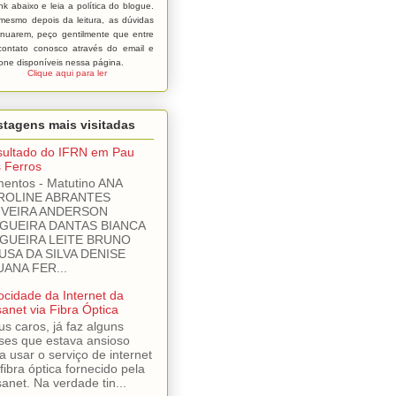
ink abaixo e leia a política do blogue.
mesmo depois da leitura, as dúvidas
inuarem, peço gentilmente que entre
ontato conosco através do email e
fone disponíveis nessa página.
Clique aqui para ler
tagens mais visitadas
ultado do IFRN em Pau
 Ferros
mentos - Matutino ANA
ROLINE ABRANTES
IVEIRA ANDERSON
GUEIRA DANTAS BIANCA
GUEIRA LEITE BRUNO
USA DA SILVA DENISE
UANA FER...
ocidade da Internet da
sanet via Fibra Óptica
s caros, já faz alguns
es que estava ansioso
a usar o serviço de internet
 fibra óptica fornecido pela
sanet. Na verdade tin...