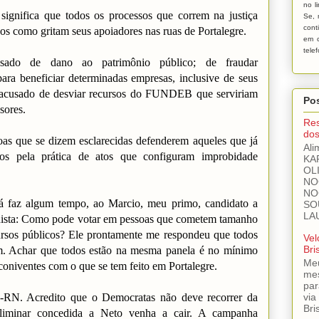
no l
 significa que todos os processos que correm na justiça
Se, 
cont
os como gritam seus apoiadores nas ruas de Portalegre.
em c
tele
sado de dano ao patrimônio público; de fraudar
 para beneficiar determinadas empresas, inclusive de seus
o acusado de desviar recursos do FUNDEB que serviriam
Pos
sores.
Res
dos
oas que se dizem esclarecidas defenderem aqueles que já
Ali
os pela prática de atos que configuram improbidade
KA
OL
NO
NO
já faz algum tempo, ao Marcio, meu primo, candidato a
SO
LA
onista: Como pode votar em pessoas que cometem tamanho
ursos públicos? Ele prontamente me respondeu que todos
Vel
Bri
m. Achar que todos estão na mesma panela é no mínimo
Meu
oniventes com o que se tem feito em Portalegre.
mes
par
via
RN. Acredito que o Democratas não deve recorrer da
Bri
 liminar concedida a Neto venha a cair. A campanha