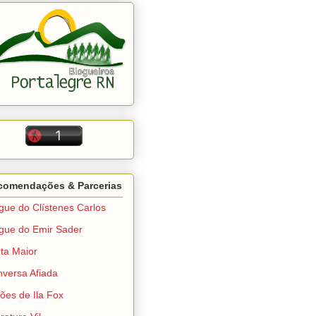
comendações & Parcerias
gue do Clístenes Carlos
gue do Emir Sader
ta Maior
versa Afiada
ções de Ila Fox