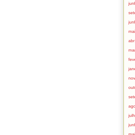
jun
se
jun
ma
abr
ma
fev
jan
no
out
se
ago
jul
jun
ma