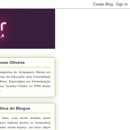
smo Oliveira
alegrense do Jenipapeiro; Mestre em
cias da Educação pela Universidade
inho; Especialista em Administração
ica; Servidor Público no IFRN desde
.
ítica do Blogue
 leitor, caso tenha dúvidas sobre
quer material (textos ou fotografias)
ados nesse espaço, por favor clique