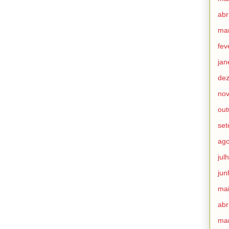
abr
ma
fev
jan
de
no
out
set
ago
jul
jun
mai
abr
ma