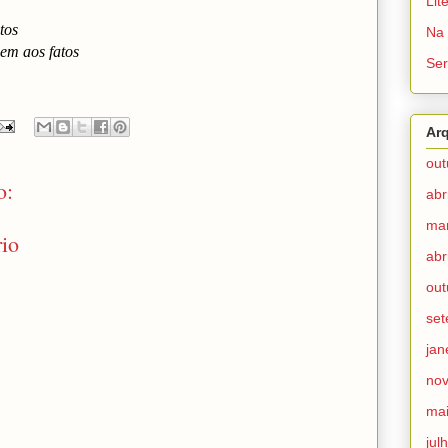
Lit
tos
Na 
em aos fatos
Ser
Ar
out
o:
abr
ma
io
abr
out
se
jan
no
ma
jul