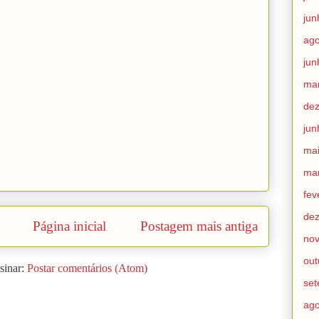
jun
ago
jun
ma
de
jun
ma
ma
fev
de
Página inicial
Postagem mais antiga
no
out
sinar:
Postar comentários (Atom)
se
ago