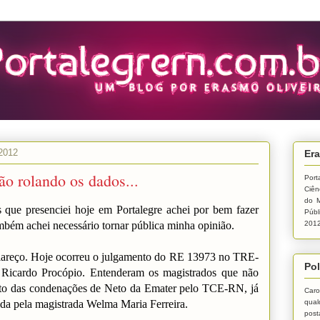
 2012
Era
ão rolando os dados...
Port
Ciên
do M
 que presenciei hoje em Portalegre achei por bem fazer
Públ
mbém achei necessário tornar pública minha opinião.
2012
lareço. Hoje ocorreu o julgamento do RE 13973 no TRE-
Pol
z Ricardo Procópio. Entenderam os magistrados que não
ito das condenações de Neto da Emater pelo TCE-RN, já
Caro
qual
da pela magistrada Welma Maria Ferreira.
post