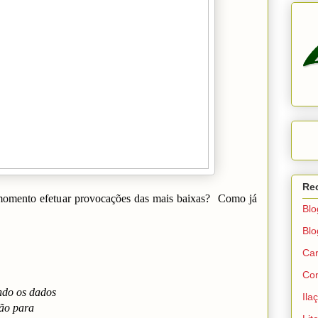
Re
momento efetuar provocações das mais baixas? Como já
Blo
Blo
Car
Con
ndo os dados
Ila
ão para